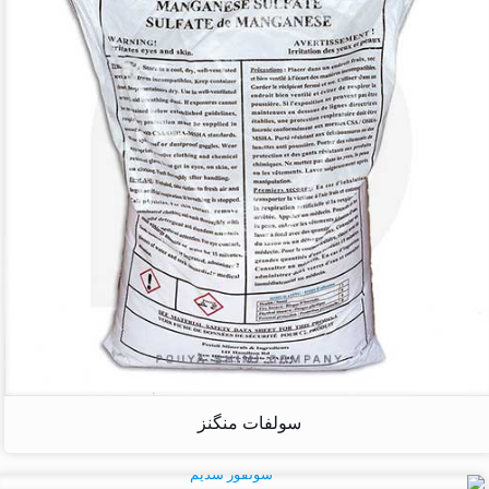
سولفات منگنز