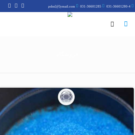
pshn[@]ymail.com
031-36601285
031-36601280-4
فروشگاه