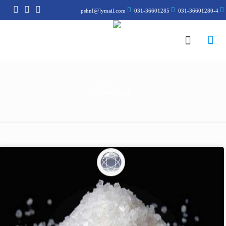
pshn[@]ymail.com
031-36601285
031-36601280-4
فروشگاه