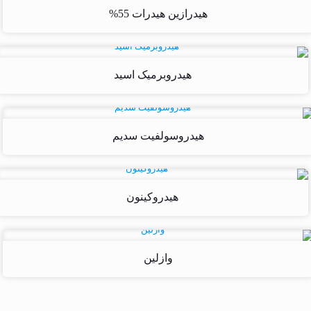
هیدرازین هیدرات 55%
هیدروبرمیک اسید
هیدروسولفیت سدیم
هیدروکینون
وازلین