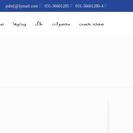
pshn[@]ymail.com
031-36601285
031-36601280-4
صفحه نخست
محصولات
بلاگ
ویدئوها
تما