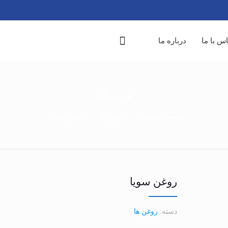
س با ما
درباره ما
فروشگاه
صفحه نخست
روغن ها
روغن سویا
روغن سویا
دسته:
روغن ها