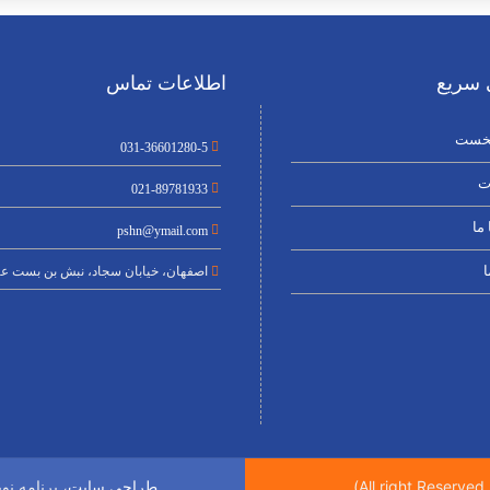
سریع
اطلاعات تماس
خست
031-36601280-5
ت
021-89781933
ما
pshn@ymail.com
ا
اصفهان، خیابان سجاد، نبش بن بست عن
، برنامه ن
طراحی سایت