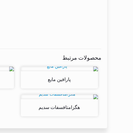
محصولات مرتبط
پارافین مایع
هگزامتافسفات سدیم