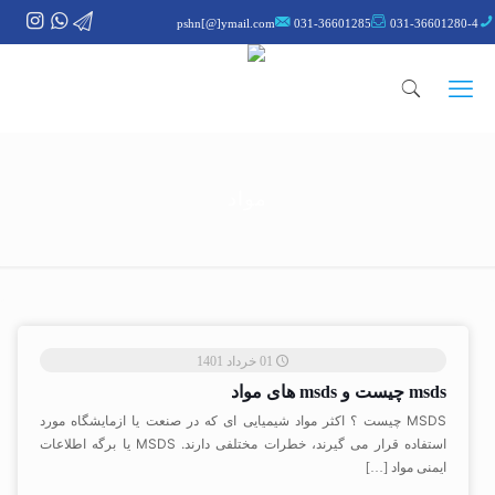
pshn[@]ymail.com
031-36601285
031-36601280-4
مواد
01 خرداد 1401
msds چیست و msds های مواد
MSDS چیست ؟ اکثر مواد شیمیایی ای که در صنعت یا ازمایشگاه مورد
استفاده قرار می گیرند، خطرات مختلفی دارند. MSDS یا برگه اطلاعات
ایمنی مواد
[…]