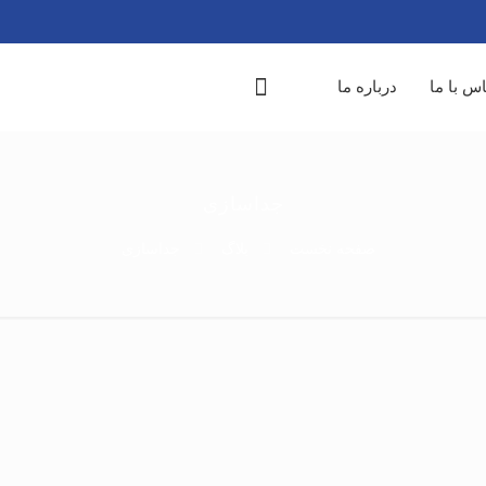
س با ما
درباره ما
جداسازی
صفحه نخست
بلاگ
جداسازی