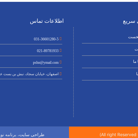
سریع
اطلاعات تماس
خست
031-36601280-5
ت
021-89781933
ما
pshn@ymail.com
ا
اصفهان، خیابان سجاد، نبش بن بست عن
، برنامه ن
طراحی سایت