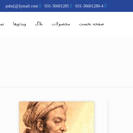
pshn[@]ymail.com
031-36601285
031-36601280-4
صفحه نخست
محصولات
بلاگ
ویدئوها
تما