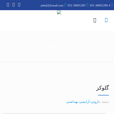
pshn[@]ymail.com
031-36601285
031-36601280-4
فروشگاه
گلوکز
دسته:
داروئی-آرایشی-بهداشتی