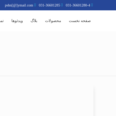
pshn[@]ymail.com
031-36601285
031-36601280-4
صفحه نخست
محصولات
بلاگ
ویدئوها
تما