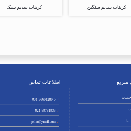
کربنات سدیم سنگین
کربنات سدیم سبک
سریع
اطلاعات تماس
خست
031-36601280-5
ت
021-89781933
ما
pshn@ymail.com