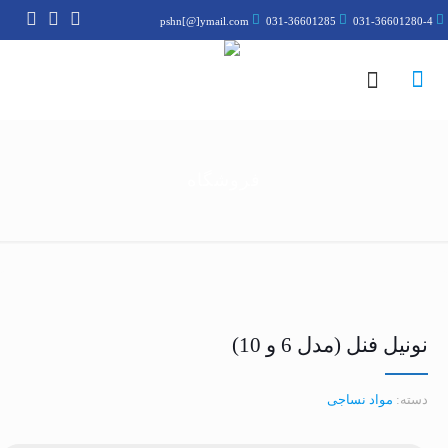
pshn[@]ymail.com
031-36601285
031-36601280-4
فروشگاه
نونیل فنل (مدل 6 و 10)
دسته:
مواد نساجی