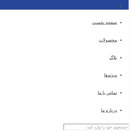
صفحه نخست
محصولات
بلاگ
ویدئوها
تماس با ما
درباره ما