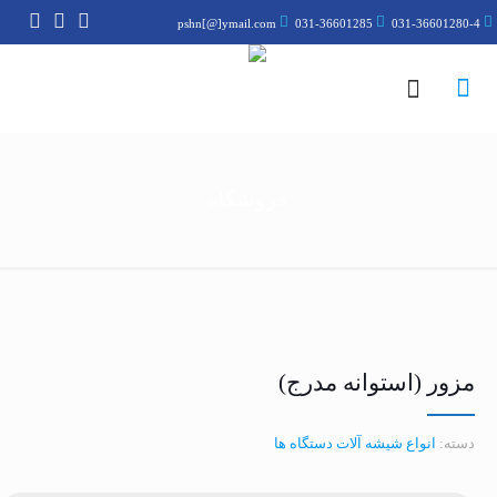
pshn[@]ymail.com
031-36601285
031-36601280-4
فروشگاه
مزور (استوانه مدرج)
دسته:
انواع شیشه آلات دستگاه ها