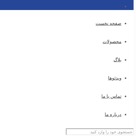
صفحه نخست
محصولات
بلاگ
ویدئوها
تماس با ما
درباره ما