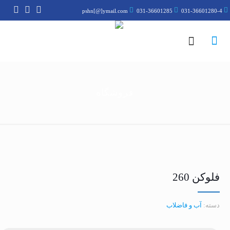
pshn[@]ymail.com
031-36601285
031-36601280-4
فروشگاه
فلوکن 260
دسته:
آب و فاضلاب