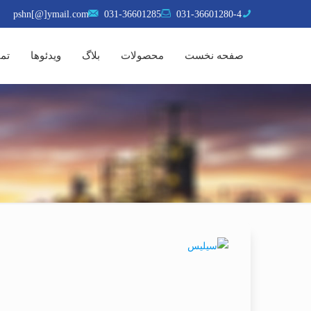
pshn[@]ymail.com
031-36601285
031-36601280-4
صفحه نخست
محصولات
بلاگ
ویدئوها
تما