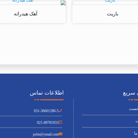
باریت
آهک هیدراته
سریع
اطلاعات تماس
خست
031-36601280-5
ت
021-89781933
ما
pshn@ymail.com