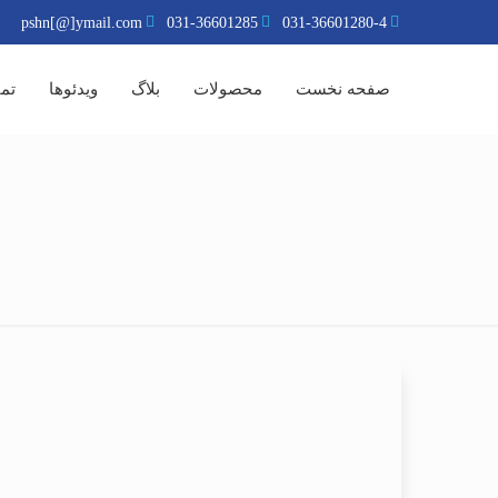
pshn[@]ymail.com
031-36601285
031-36601280-4
صفحه نخست
محصولات
بلاگ
ویدئوها
تما