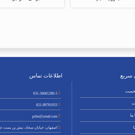
سریع
اطلاعات تماس
خست
031-36601280-5
ت
021-89781933
ما
pshn@ymail.com
ا
اصفهان، خیابان سجاد، نبش بن بست عن