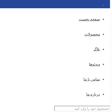
صفحه نخست
محصولات
بلاگ
ویدئوها
تماس با ما
درباره ما