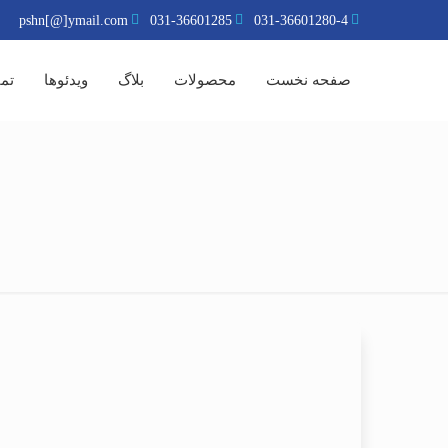
pshn[@]ymail.com
031-36601285
031-36601280-4
صفحه نخست
محصولات
بلاگ
ویدئوها
تما