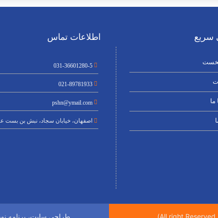
سریع
اطلاعات تماس
خست
031-36601280-5
ت
021-89781933
ما
pshn@ymail.com
ا
اصفهان، خیابان سجاد، نبش بن بست عن
، برنامه ن
طراحی سایت