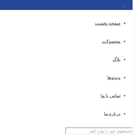
صفحه نخست
محصولات
بلاگ
ویدئوها
تماس با ما
درباره ما