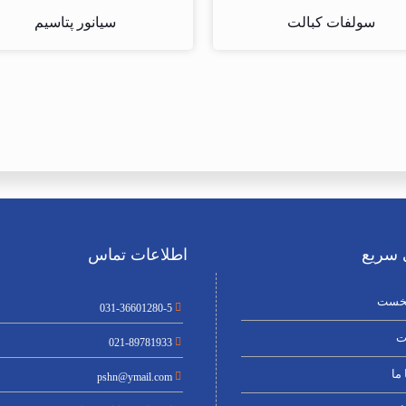
سولفات کبالت
سیانور پتاسیم
سریع
اطلاعات تماس
خست
031-36601280-5
ت
021-89781933
ما
pshn@ymail.com