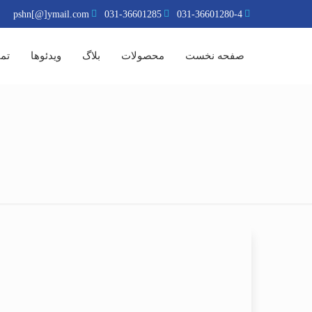
pshn[@]ymail.com
031-36601285
031-36601280-4
صفحه نخست
محصولات
بلاگ
ویدئوها
تما