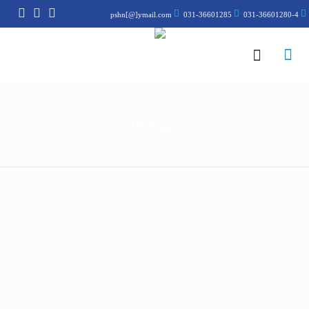
pshn[@]ymail.com
031-36601285
031-36601280-4
فروشگاه