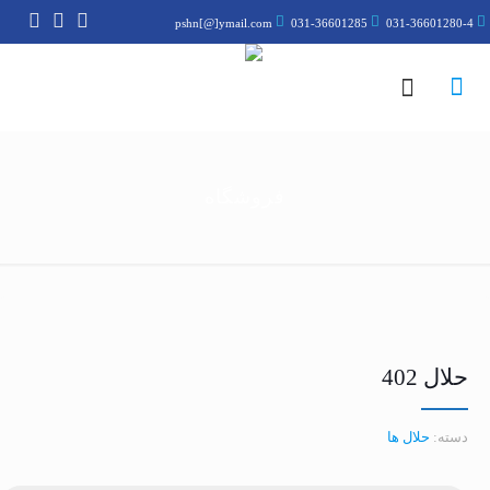
pshn[@]ymail.com
031-36601285
031-36601280-4
فروشگاه
حلال 402
دسته:
حلال ها