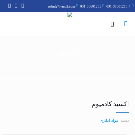
pshn[@]ymail.com
031-36601285
031-36601280-4
فروشگاه
اکسید کادمیوم
دسته:
مواد آبکاری