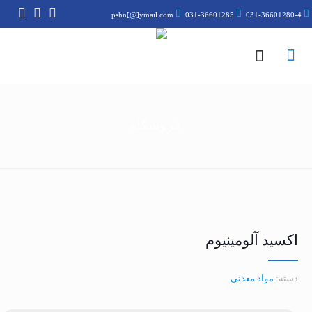
pshn[@]ymail.com
031-36601285
031-36601280-4
فروشگاه
اکسید آلومینیوم
دسته:
مواد معدنی