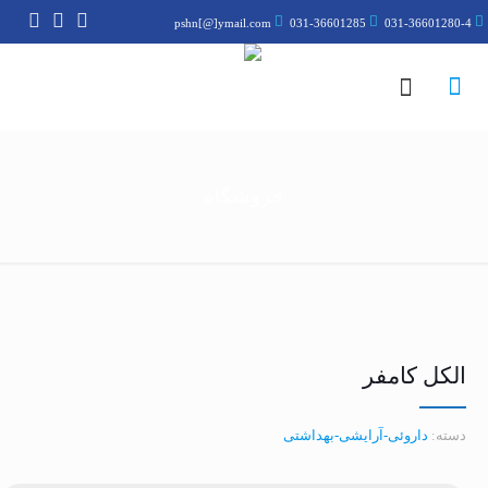
pshn[@]ymail.com
031-36601285
031-36601280-4
فروشگاه
الکل کامفر
دسته:
داروئی-آرایشی-بهداشتی