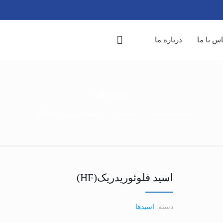
س با ما
درباره ما
فروشگاه
صفحه نخست
اسیدها
اسید فلوئوریدریک(HF)
اسید فلوئوریدریک(HF)
دسته:
اسیدها