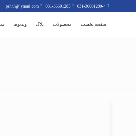
pshn[@]ymail.com
031-36601285
031-36601280-4
صفحه نخست
محصولات
بلاگ
ویدئوها
تما