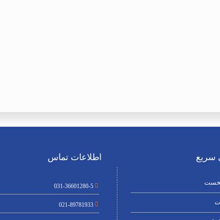
سریع
اطلاعات تماس
خست
031-36601280-5
ت
021-89781933