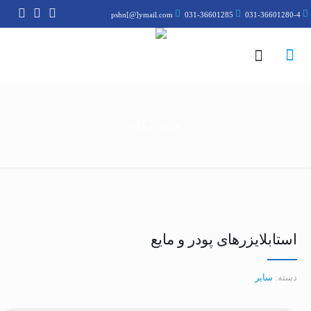
pshn[@]ymail.com
031-36601285
031-36601280-4
فروشگاه
استابلایزرهای پودر و مایع
دسته:
سایر