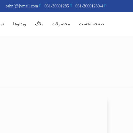
pshn[@]ymail.com
031-36601285
031-36601280-4
صفحه نخست
محصولات
بلاگ
ویدئوها
تما