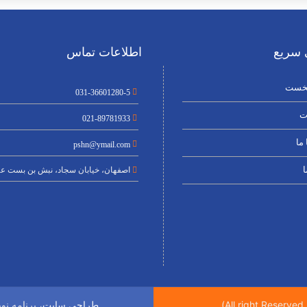
سریع
اطلاعات تماس
خست
031-36601280-5
ت
021-89781933
ما
pshn@ymail.com
ا
اصفهان، خیابان سجاد، نبش بن بست عن
، برنامه ن
طراحی سایت