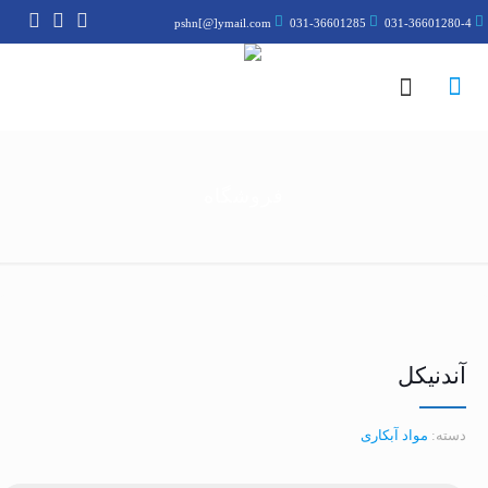
pshn[@]ymail.com
031-36601285
031-36601280-4
فروشگاه
آندنیکل
دسته:
مواد آبکاری