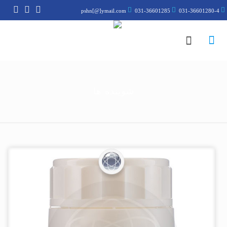
pshn[@]ymail.com
031-36601285
031-36601280-4
شوینده ها