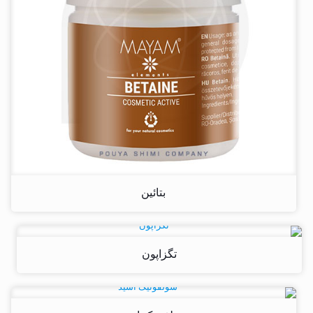
بتائین
تگزاپون